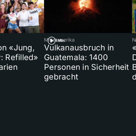
Mittelamerika
N
1 Min
on «Jung,
Vulkanausbruch in
«
: Refilled»
Guatemala: 1400
arien
Personen in Sicherheit
gebracht