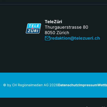
TeleZüri
Thurgauerstrasse 80
8050 Zürich
redaktion@telezueri.ch
© by CH Regionalmedien AG 2026
Datenschutz
Impressum
Wettb