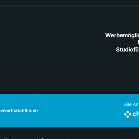
Werbemögli
Studiof
Alle A
ewerbsrichtlinien