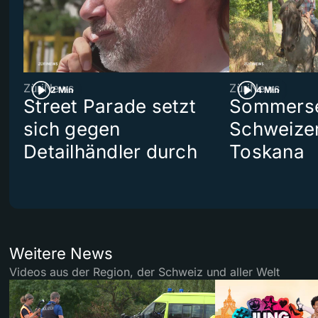
ZüriNews
ZüriNews
2 Min
4 Min
Street Parade setzt
Sommerser
sich gegen
Schweizer
Detailhändler durch
Toskana
Weitere News
Videos aus der Region, der Schweiz und aller Welt