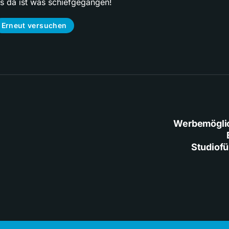
ps da ist was schiefgegangen!
Erneut versuchen
Werbemögli
Studiof