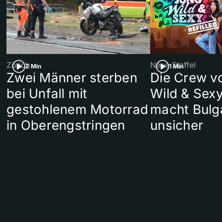
Zürich
Neue Staffel
2 Min
1 Min
Zwei Männer sterben
Die Crew v
bei Unfall mit
Wild & Sexy
gestohlenem Motorrad
macht Bulg
in Oberengstringen
unsicher