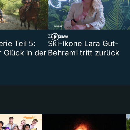
ZüriNews
3 Min
ie Teil 5:
Ski-Ikone Lara Gut-
 Glück in der
Behrami tritt zurück