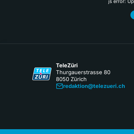
js error: U
TeleZüri
Thurgauerstrasse 80
8050 Zürich
redaktion@telezueri.ch