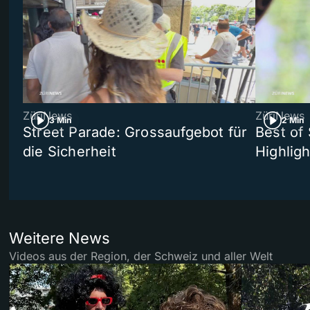
ZüriNews
ZüriNews
3 Min
2 Min
Street Parade: Grossaufgebot für
Best of 
die Sicherheit
Highligh
Weitere News
Videos aus der Region, der Schweiz und aller Welt