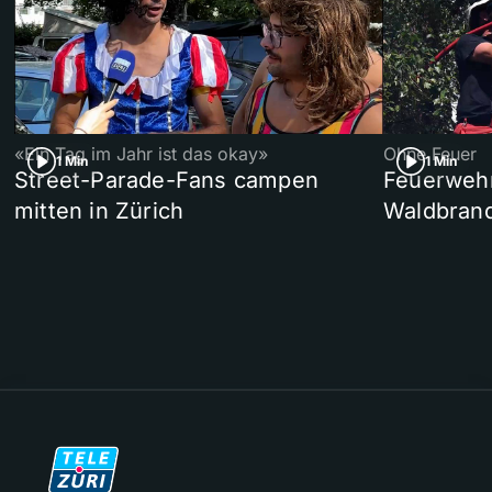
«Ein Tag im Jahr ist das okay»
Ohne Feuer
1 Min
1 Min
Street-Parade-Fans campen
Feuerwehr 
mitten in Zürich
Waldbrand