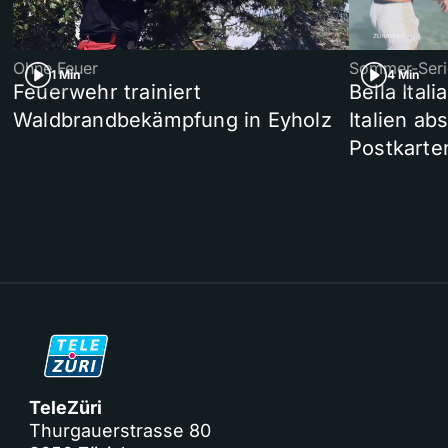
Ohne Feuer
Sommer-Seri
1 Min
4 Min
Feuerwehr trainiert
Bella Ital
Waldbrandbekämpfung in Eyholz
Italien ab
Postkarte
TeleZüri
Thurgauerstrasse 80