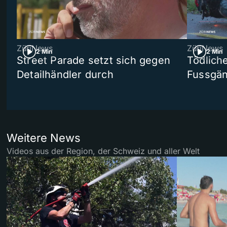
ZüriNews
ZüriNews
2 Min
2 Min
Street Parade setzt sich gegen
Tödlich
Detailhändler durch
Fussgän
Weitere News
Videos aus der Region, der Schweiz und aller Welt