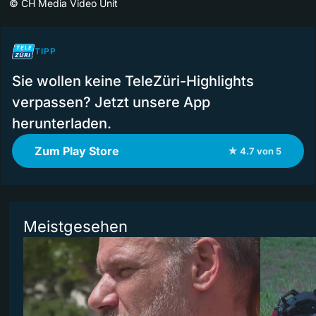
©
CH Media Video Unit
TIPP
Sie wollen keine TeleZüri-Highlights
verpassen? Jetzt unsere App
herunterladen.
Zum Play Store
★ 4.7 von 5
Meistgesehen