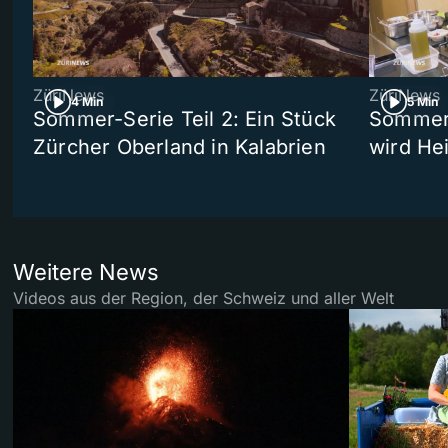
ZüriNews
ZüriNews
4 Min
5 Min
Sommer-Serie Teil 2: Ein Stück
Sommer-
Zürcher Oberland in Kalabrien
wird He
Weitere News
Videos aus der Region, der Schweiz und aller Welt