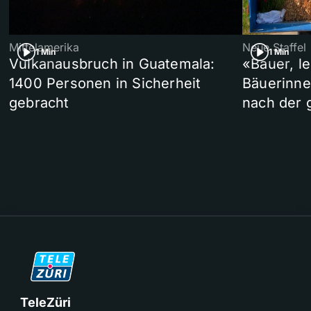
Mittelamerika
Neue Staffel
1 Min
1 Min
Vulkanausbruch in Guatemala:
«Bauer, l
1400 Personen in Sicherheit
Bäuerinne
gebracht
nach der 
TeleZüri