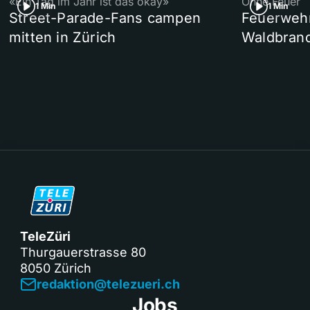
«Ein Tag im Jahr ist das okay»
Ohne Feuer
1 Min
1 Min
Street-Parade-Fans campen
Feuerwehr 
mitten in Zürich
Waldbrand
TeleZüri
Thurgauerstrasse 80
8050 Zürich
redaktion@telezueri.ch
Jobs