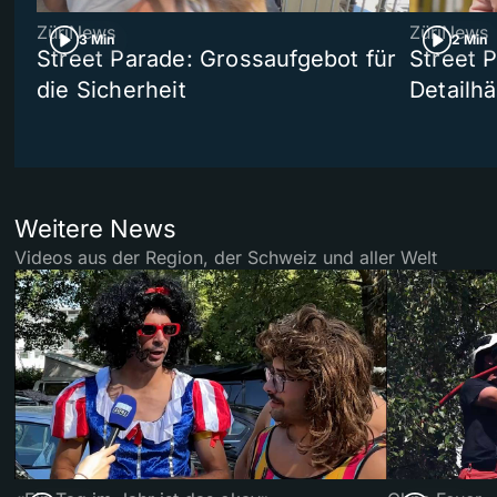
ZüriNews
ZüriNews
3 Min
2 Min
Street Parade: Grossaufgebot für
Street 
die Sicherheit
Detailh
Weitere News
Videos aus der Region, der Schweiz und aller Welt