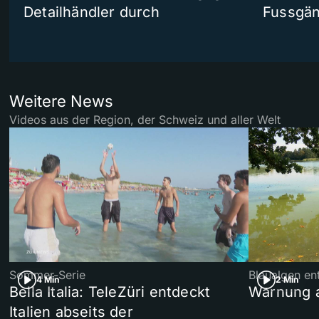
Detailhändler durch
Fussgän
Weitere News
Videos aus der Region, der Schweiz und aller Welt
Sommer-Serie
Blaualgen en
4 Min
2 Min
Bella Italia: TeleZüri entdeckt
Warnung 
Italien abseits der