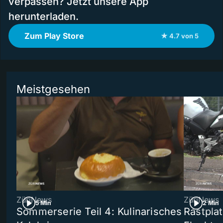
verpassen? Jetzt unsere App
herunterladen.
Zum Play Store
★ 4.7 von 5
Meistgesehen
ZüriNews
ZüriNews
5 Min
2 Min
Sommerserie Teil 4: Kulinarisches
Rastpla