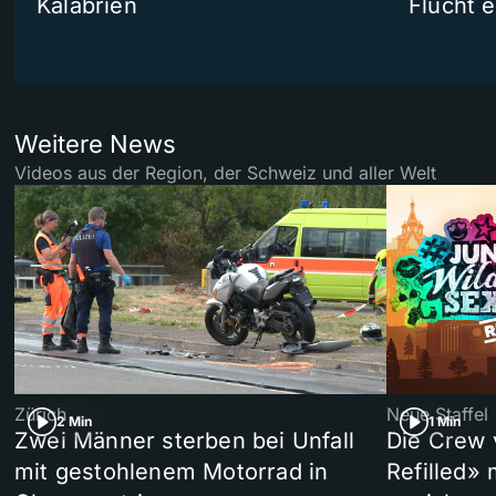
Kalabrien
Flucht e
Weitere News
Videos aus der Region, der Schweiz und aller Welt
Zürich
Neue Staffel
2 Min
1 Min
Zwei Männer sterben bei Unfall
Die Crew 
mit gestohlenem Motorrad in
Refilled»