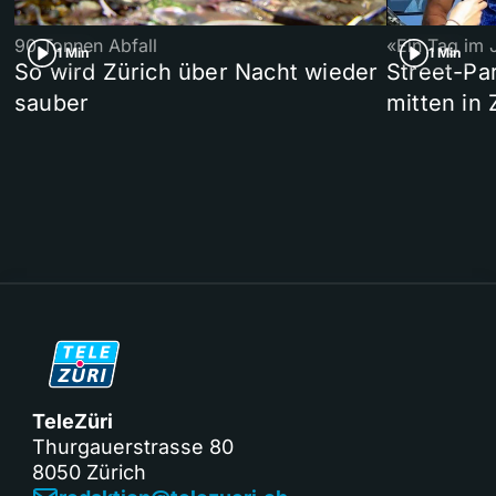
90 Tonnen Abfall
«Ein Tag im 
1 Min
1 Min
So wird Zürich über Nacht wieder
Street-P
sauber
mitten in 
TeleZüri
Thurgauerstrasse 80
8050 Zürich