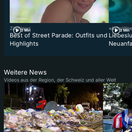
ZüriNews
«AstroWe
2 Min
2 Min
Best of Street Parade: Outfits und
Liebeslu
Highlights
Neuanf
Weitere News
Videos aus der Region, der Schweiz und aller Welt