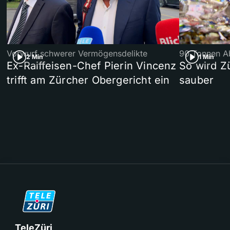
Vorwurf schwerer Vermögensdelikte
90 Tonnen Ab
2 Min
1 Min
Ex-Raiffeisen-Chef Pierin Vincenz
So wird Z
trifft am Zürcher Obergericht ein
sauber
TeleZüri