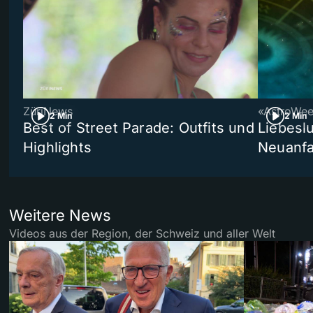
ZüriNews
«AstroWe
2 Min
2 Min
Best of Street Parade: Outfits und
Liebeslu
Highlights
Neuanf
Weitere News
Videos aus der Region, der Schweiz und aller Welt