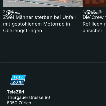
Zürich
Neue Staffel
2 Min
1 Min
Zwei Männer sterben bei Unfall
Die Crew 
mit gestohlenem Motorrad in
Refilled»
Oberengstringen
unsicher
TeleZüri
Thurgauerstrasse 80
8050 Zürich