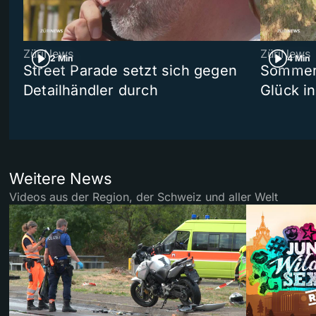
ZüriNews
ZüriNews
2 Min
4 Min
Street Parade setzt sich gegen
Sommers
Detailhändler durch
Glück i
Weitere News
Videos aus der Region, der Schweiz und aller Welt