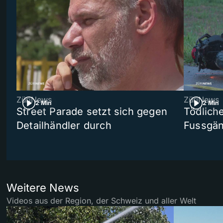
ZüriNews
ZüriNews
2 Min
2 Min
Street Parade setzt sich gegen
Tödlich
Detailhändler durch
Fussgän
Weitere News
Videos aus der Region, der Schweiz und aller Welt