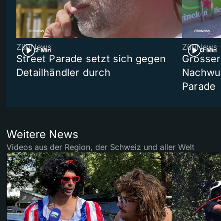
ZüriNews
ZüriNews
2 Min
3 Min
Street Parade setzt sich gegen
Grosser 
Detailhändler durch
Nachwuc
Parade
Weitere News
Videos aus der Region, der Schweiz und aller Welt