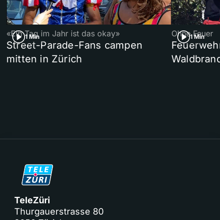
«Ein Tag im Jahr ist das okay»
Ohne Feuer
1 Min
1 Min
Street-Parade-Fans campen
Feuerwehr 
mitten in Zürich
Waldbrand
TeleZüri
Thurgauerstrasse 80