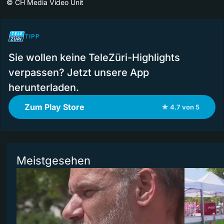
©
CH Media Video Unit
TIPP
Sie wollen keine TeleZüri-Highlights
verpassen? Jetzt unsere App
herunterladen.
Zum Play Store
★ 4.7 von 5
Meistgesehen