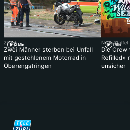
Zürich
Neue Staffel
2 Min
1 Min
Zwei Männer sterben bei Unfall
Die Crew 
mit gestohlenem Motorrad in
Refilled»
Oberengstringen
unsicher