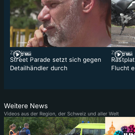
ZüriNews
ZüriNews
2 Min
2 Min
Street Parade setzt sich gegen
Rastpla
Detailhändler durch
Flucht e
Weitere News
Videos aus der Region, der Schweiz und aller Welt