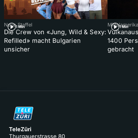
Neue Staffel
Mittelamerik
1 Min
1 Min
Die Crew von «Jung, Wild & Sexy:
Vulkanaus
Refilled» macht Bulgarien
1400 Pers
unsicher
gebracht
TeleZüri
Thurgauerstrasse 80