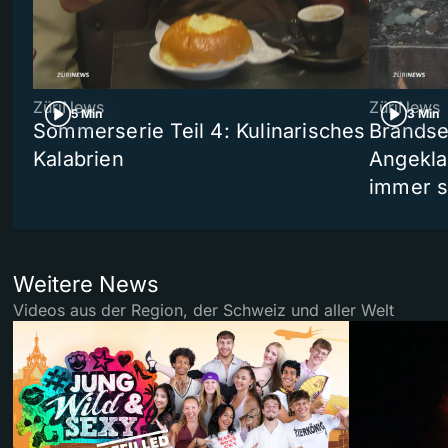
ZüriNews
ZüriNews
5 Min
3 Min
Sommerserie Teil 4: Kulinarisches
Brandse
Kalabrien
Angekla
immer s
Weitere News
Videos aus der Region, der Schweiz und aller Welt