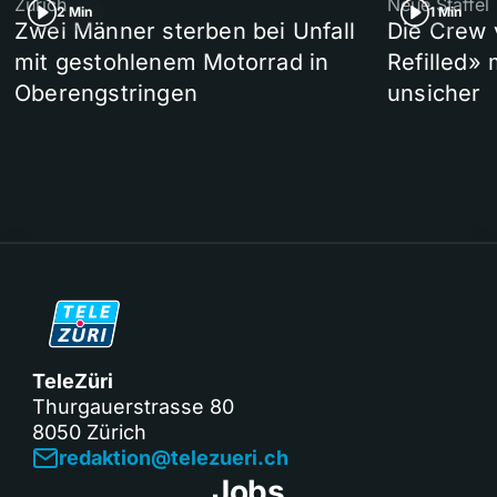
Zürich
Neue Staffel
2 Min
1 Min
Zwei Männer sterben bei Unfall
Die Crew 
mit gestohlenem Motorrad in
Refilled»
Oberengstringen
unsicher
TeleZüri
Thurgauerstrasse 80
8050 Zürich
redaktion@telezueri.ch
Jobs