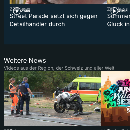
ZüriNews
ZüriNews
2 Min
4 Min
Street Parade setzt sich gegen
Sommers
Detailhändler durch
Glück i
Weitere News
Videos aus der Region, der Schweiz und aller Welt