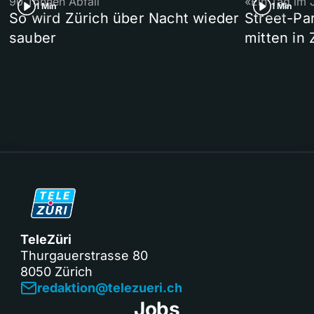
90 Tonnen Abfall
«Ein Tag im 
1 Min
1 Min
So wird Zürich über Nacht wieder
Street-P
sauber
mitten in 
TeleZüri
Thurgauerstrasse 80
8050 Zürich
redaktion@telezueri.ch
Jobs