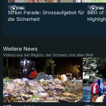
ZüriNews
ZüriNews
3 Min
2 Min
Street Parade: Grossaufgebot für
Best of 
die Sicherheit
Highligh
Weitere News
Videos aus der Region, der Schweiz und aller Welt