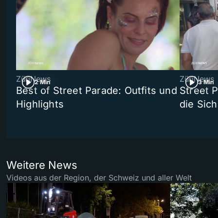
ZüriNews
ZüriNews
2 Min
3 Min
Best of Street Parade: Outfits und
Street 
Highlights
die Sich
Weitere News
Videos aus der Region, der Schweiz und aller Welt