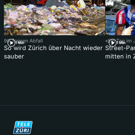
90 Tonnen Abfall
«Ein Tag im 
1 Min
1 Min
So wird Zürich über Nacht wieder
Street-P
sauber
mitten in 