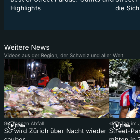
Highlights
die Sich
Weitere News
Videos aus der Region, der Schweiz und aller Welt
90 Tonnen Abfall
«Ein Tag im 
1 Min
1 Min
So wird Zürich über Nacht wieder
Street-P
sauber
mitten in 