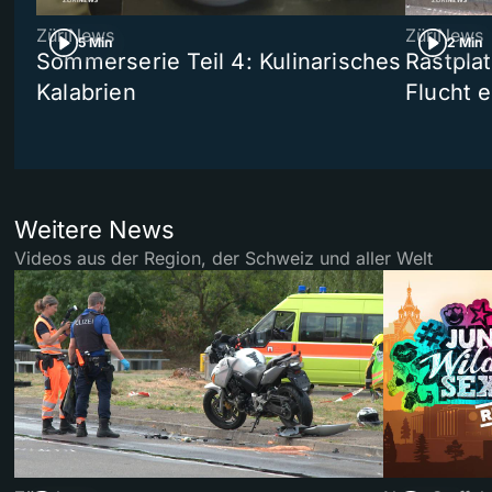
ZüriNews
ZüriNews
5 Min
2 Min
Sommerserie Teil 4: Kulinarisches
Rastpla
Kalabrien
Flucht e
Weitere News
Videos aus der Region, der Schweiz und aller Welt