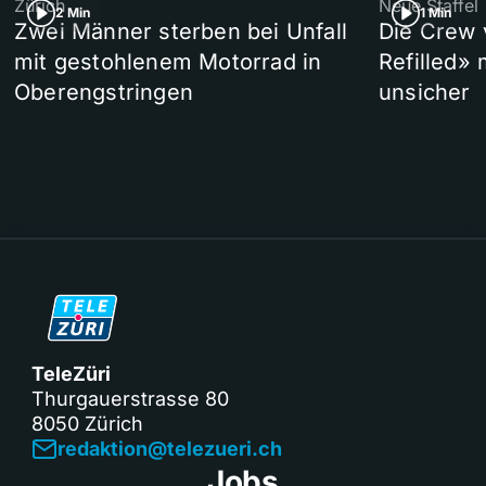
Zürich
Neue Staffel
2 Min
1 Min
Zwei Männer sterben bei Unfall
Die Crew 
mit gestohlenem Motorrad in
Refilled»
Oberengstringen
unsicher
TeleZüri
Thurgauerstrasse 80
8050 Zürich
redaktion@telezueri.ch
Jobs