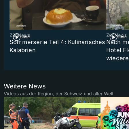
ZüriNews
ZüriNews
5 Min
3 Min
Sommerserie Teil 4: Kulinarisches
Nach me
Kalabrien
Hotel Fl
wiedere
Weitere News
Videos aus der Region, der Schweiz und aller Welt