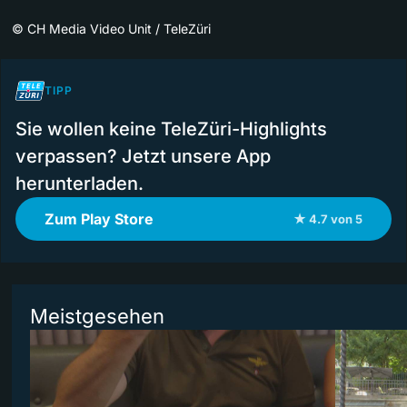
©
CH Media Video Unit / TeleZüri
TIPP
Sie wollen keine TeleZüri-Highlights
verpassen? Jetzt unsere App
herunterladen.
Zum Play Store
★ 4.7 von 5
Meistgesehen