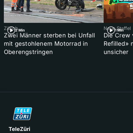
Zürich
Neue Staffel
2 Min
1 Min
Zwei Männer sterben bei Unfall
Die Crew 
mit gestohlenem Motorrad in
Refilled»
Oberengstringen
unsicher
TeleZüri