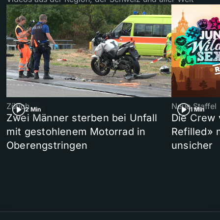
Zürich
Neue Staffel
2 Min
1 Min
Zwei Männer sterben bei Unfall
Die Crew 
mit gestohlenem Motorrad in
Refilled»
Oberengstringen
unsicher