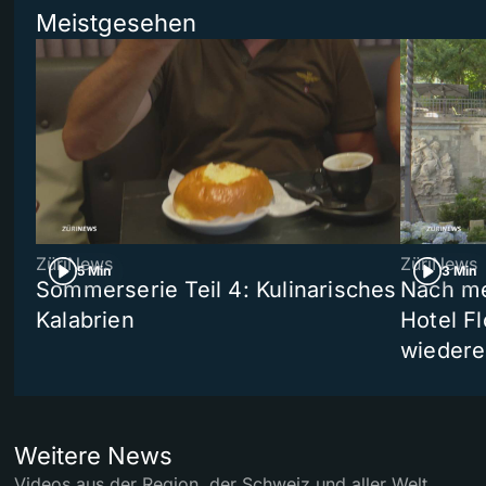
Meistgesehen
ZüriNews
ZüriNews
5 Min
3 Min
Sommerserie Teil 4: Kulinarisches
Nach me
Kalabrien
Hotel Fl
wiedere
Weitere News
Videos aus der Region, der Schweiz und aller Welt