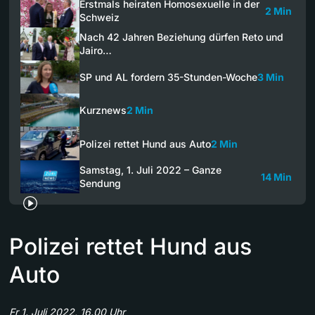
Erstmals heiraten Homosexuelle in der
2 Min
Schweiz
Nach 42 Jahren Beziehung dürfen Reto und
Jairo…
SP und AL fordern 35-Stunden-Woche
3 Min
Kurznews
2 Min
Polizei rettet Hund aus Auto
2 Min
Samstag, 1. Juli 2022 – Ganze
14 Min
Sendung
Polizei rettet Hund aus
Auto
Fr 1. Juli 2022, 16.00 Uhr