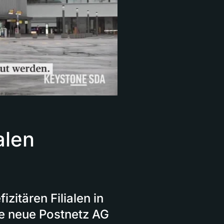
alen
izitären Filialen in
ie neue Postnetz AG