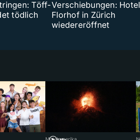
ringen: Töff-
Verschiebungen: Hote
et tödlich
Florhof in Zürich
wiedereröffnet
Mittelamerika
N
1 Min