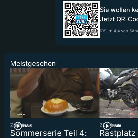
Sie wollen k
Jetzt QR-Co
iOS: ★ 4.4 von 5
And
Meistgesehen
ZüriNews
ZüriNews
5 Min
2 Min
Sommerserie Teil 4:
Rastplatz