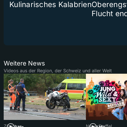
Kulinarisches Kalabrien
Oberengst
Flucht end
Weitere News
Videos aus der Region, der Schweiz und aller Welt
Zürich
Neue Staffel
2 Min
1 Min