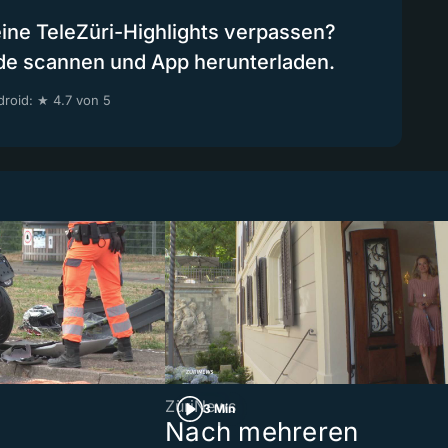
eine TeleZüri-Highlights verpassen?
de scannen und App herunterladen.
roid: ★ 4.7 von 5
ZüriNews
3 Min
Nach mehreren