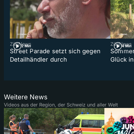
ZüriNews
ZüriNews
2 Min
4 Min
Street Parade setzt sich gegen
Sommers
Detailhändler durch
Glück i
Weitere News
Videos aus der Region, der Schweiz und aller Welt