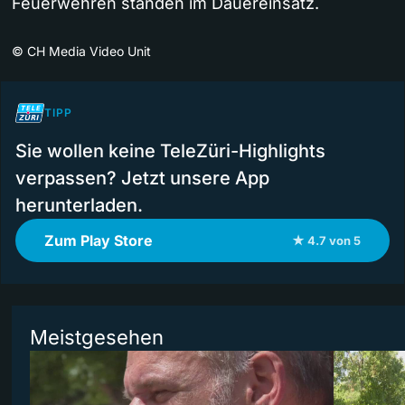
Feuerwehren standen im Dauereinsatz.
©
CH Media Video Unit
TIPP
Sie wollen keine TeleZüri-Highlights
verpassen? Jetzt unsere App
herunterladen.
Zum Play Store
★ 4.7 von 5
Meistgesehen