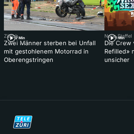
Zürich
Neue Staffel
2 Min
1 Min
Zwei Männer sterben bei Unfall
Die Crew 
mit gestohlenem Motorrad in
Refilled»
Oberengstringen
unsicher