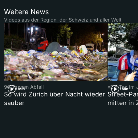
Weitere News
Videos aus der Region, der Schweiz und aller Welt
90 Tonnen Abfall
«Ein Tag im 
1 Min
1 Min
So wird Zürich über Nacht wieder
Street-P
sauber
mitten in 