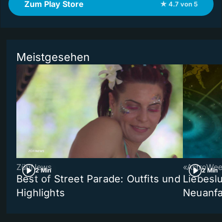
Zum Play Store
★ 4.7 von 5
Meistgesehen
ZüriNews
«AstroWe
2 Min
2 Min
Best of Street Parade: Outfits und
Liebeslu
Highlights
Neuanf