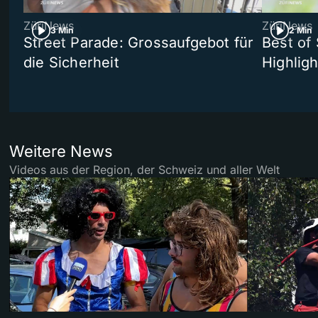
ZüriNews
ZüriNews
3 Min
2 Min
Street Parade: Grossaufgebot für
Best of 
die Sicherheit
Highligh
Weitere News
Videos aus der Region, der Schweiz und aller Welt