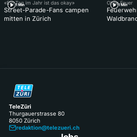
«Ein Tag im Jahr ist das okay»
Ohne Feuer
1 Min
1 Min
Street-Parade-Fans campen
Feuerwehr 
mitten in Zürich
Waldbrand
TeleZüri
Thurgauerstrasse 80
8050 Zürich
redaktion@telezueri.ch