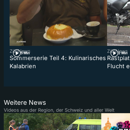
ZüriNews
ZüriNews
5 Min
2 Min
Sommerserie Teil 4: Kulinarisches
Rastpla
Kalabrien
Flucht e
Weitere News
Videos aus der Region, der Schweiz und aller Welt