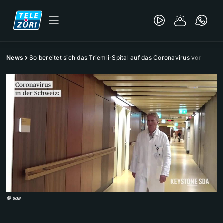
News
So bereitet sich das Triemli-Spital auf das Coronavirus vor
©
sda