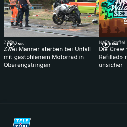
Zürich
Neue Staffel
2 Min
1 Min
Zwei Männer sterben bei Unfall
Die Crew 
mit gestohlenem Motorrad in
Refilled»
Oberengstringen
unsicher