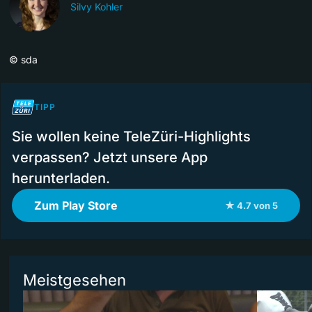
Silvy Kohler
©
sda
TIPP
Sie wollen keine TeleZüri-Highlights
verpassen? Jetzt unsere App
herunterladen.
Zum Play Store
★ 4.7 von 5
Meistgesehen