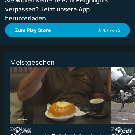
Sie wollen keine TeleZüri-Highlights
verpassen? Jetzt unsere App
herunterladen.
Zum Play Store
★ 4.7 von 5
Meistgesehen
ZüriNews
ZüriNews
5 Min
2 Min