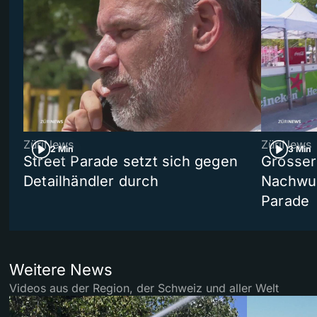
ZüriNews
ZüriNews
2 Min
3 Min
Street Parade setzt sich gegen
Grosser 
Detailhändler durch
Nachwuc
Parade
Weitere News
Videos aus der Region, der Schweiz und aller Welt