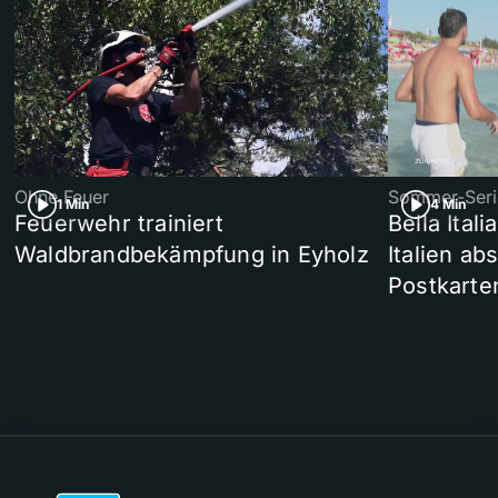
Ohne Feuer
Sommer-Seri
1 Min
4 Min
Feuerwehr trainiert
Bella Ital
Waldbrandbekämpfung in Eyholz
Italien ab
Postkarte