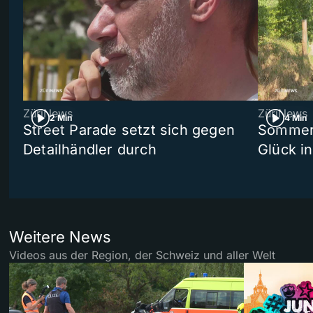
ZüriNews
ZüriNews
2 Min
4 Min
Street Parade setzt sich gegen
Sommers
Detailhändler durch
Glück i
Weitere News
Videos aus der Region, der Schweiz und aller Welt