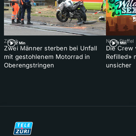
Zürich
Neue Staffel
2 Min
1 Min
Zwei Männer sterben bei Unfall
Die Crew 
mit gestohlenem Motorrad in
Refilled»
Oberengstringen
unsicher