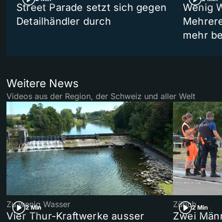
Street Parade setzt sich gegen
Wenig W
Detailhändler durch
Mehrere
mehr be
Weitere News
Videos aus der Region, der Schweiz und aller Welt
Zu wenig Wasser
Zürich
2 Min
2 Min
Vier Thur-Kraftwerke ausser
Zwei Männ