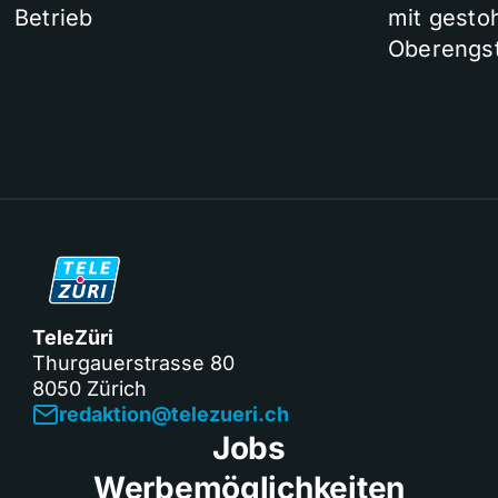
Betrieb
mit gesto
Oberengst
TeleZüri
Thurgauerstrasse 80
8050 Zürich
redaktion@telezueri.ch
Jobs
Werbemöglichkeiten