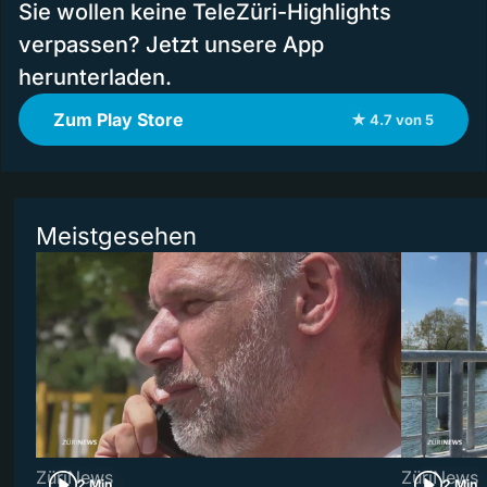
Sie wollen keine TeleZüri-Highlights
verpassen? Jetzt unsere App
herunterladen.
Zum Play Store
★ 4.7 von 5
Meistgesehen
ZüriNews
ZüriNews
2 Min
2 Min