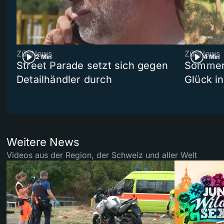
ZüriNews
ZüriNews
2 Min
4 Min
Street Parade setzt sich gegen
Sommers
Detailhändler durch
Glück i
Weitere News
Videos aus der Region, der Schweiz und aller Welt