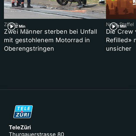
Zürich
Neue Staffel
2 Min
1 Min
Zwei Männer sterben bei Unfall
Die Crew 
mit gestohlenem Motorrad in
Refilled»
Oberengstringen
unsicher
TeleZüri
Thurgauerstrasse 80