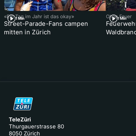
«Ein Tag im Jahr ist das okay»
Ohne Feuer
1 Min
1 Min
Street-Parade-Fans campen
Feuerwehr 
mitten in Zürich
Waldbrand
TeleZüri
Thurgauerstrasse 80
8050 Zürich