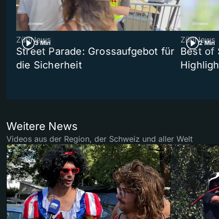
ZüriNews
ZüriNews
3 Min
2 Min
Street Parade: Grossaufgebot für
Best of 
die Sicherheit
Highligh
Weitere News
Videos aus der Region, der Schweiz und aller Welt