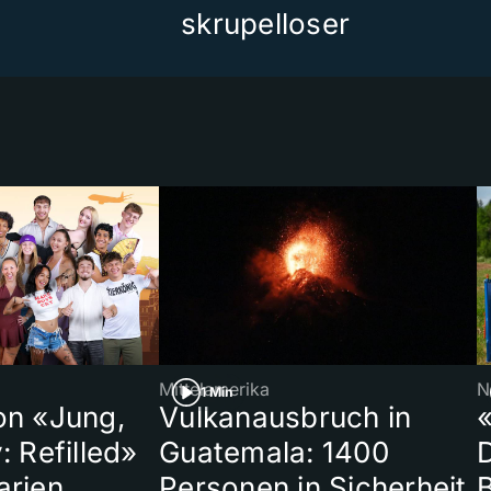
skrupelloser
Mittelamerika
N
1 Min
on «Jung,
Vulkanausbruch in
«
: Refilled»
Guatemala: 1400
arien
Personen in Sicherheit