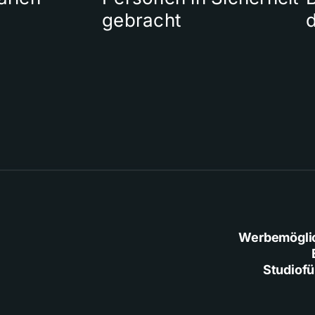
gebracht
Werbemögli
Studiof