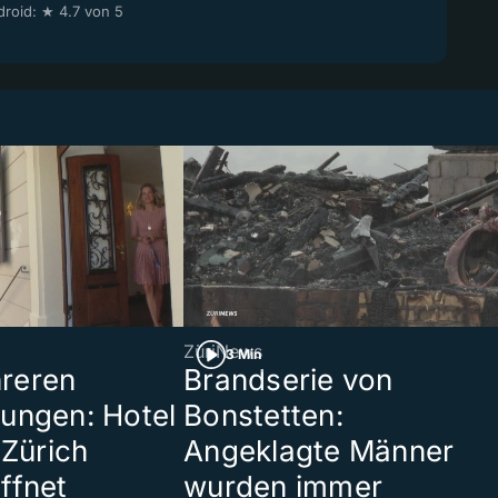
roid: ★ 4.7 von 5
ZüriNews
3 Min
reren
Brandserie von
ungen: Hotel
Bonstetten:
 Zürich
Angeklagte Männer
ffnet
wurden immer