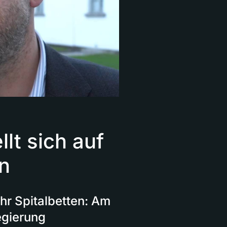
lt sich auf
in
hr Spitalbetten: Am
egierung