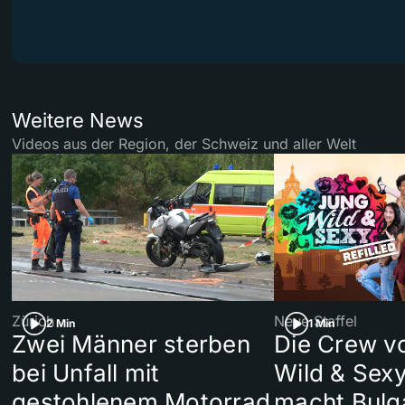
Weitere News
Videos aus der Region, der Schweiz und aller Welt
Zürich
Neue Staffel
2 Min
1 Min
Zwei Männer sterben
Die Crew v
bei Unfall mit
Wild & Sexy
gestohlenem Motorrad
macht Bulg