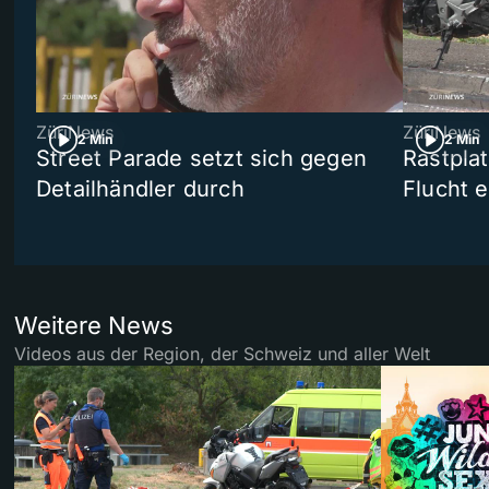
ZüriNews
ZüriNews
2 Min
2 Min
Street Parade setzt sich gegen
Rastpla
Detailhändler durch
Flucht e
Weitere News
Videos aus der Region, der Schweiz und aller Welt