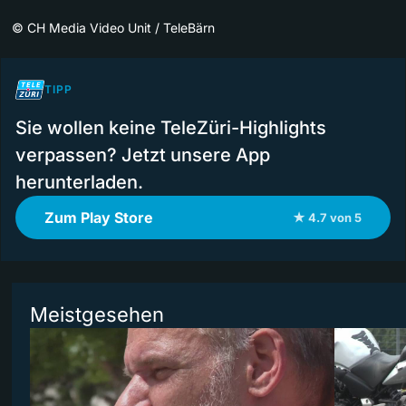
©
CH Media Video Unit / TeleBärn
TIPP
Sie wollen keine TeleZüri-Highlights
verpassen? Jetzt unsere App
herunterladen.
Zum Play Store
★ 4.7 von 5
Meistgesehen