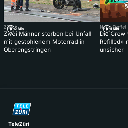
Zürich
Neue Staffel
2 Min
1 Min
Zwei Männer sterben bei Unfall
Die Crew 
mit gestohlenem Motorrad in
Refilled»
Oberengstringen
unsicher
TeleZüri