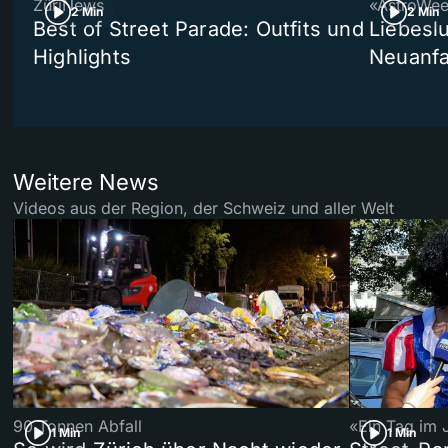
ZüriNews
«AstroWe
2 Min
2 Min
Best of Street Parade: Outfits und
Liebeslu
Highlights
Neuanf
Weitere News
Videos aus der Region, der Schweiz und aller Welt
90 Tonnen Abfall
«Ein Tag im 
1 Min
1 Min