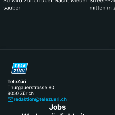
So wird Zürich über Nacht wieder
Street-P
sauber
mitten in 
TeleZüri
Thurgauerstrasse 80
8050 Zürich
redaktion@telezueri.ch
Jobs