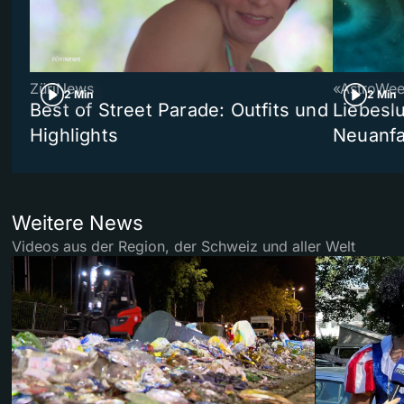
ZüriNews
«AstroWe
2 Min
2 Min
Best of Street Parade: Outfits und
Liebeslu
Highlights
Neuanf
Weitere News
Videos aus der Region, der Schweiz und aller Welt