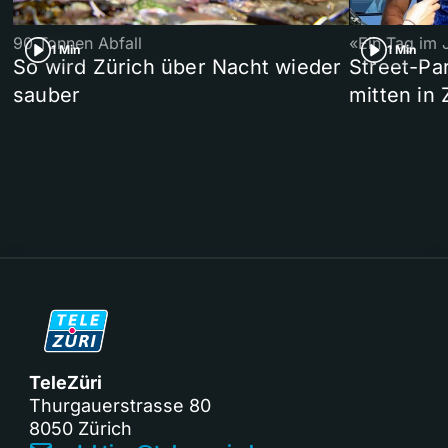
90 Tonnen Abfall
«Ein Tag im 
1 Min
1 Min
So wird Zürich über Nacht wieder
Street-P
sauber
mitten in 
TeleZüri
Thurgauerstrasse 80
8050 Zürich