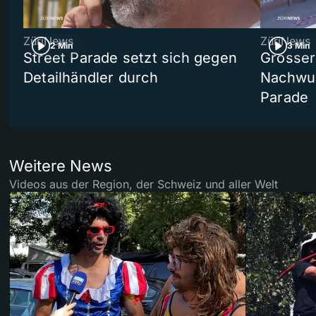
ZüriNews
ZüriNews
2 Min
3 Min
Street Parade setzt sich gegen
Grosser 
Detailhändler durch
Nachwuc
Parade
Weitere News
Videos aus der Region, der Schweiz und aller Welt