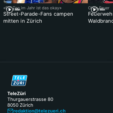
«Ein Tag im Jahr ist das okay»
Ohne Feuer
1 Min
1 Min
Street-Parade-Fans campen
Feuerwehr 
mitten in Zürich
Waldbrand
TeleZüri
Thurgauerstrasse 80
8050 Zürich
redaktion@telezueri.ch