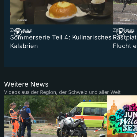
ZüriNews
ZüriNews
5 Min
2 Min
Sommerserie Teil 4: Kulinarisches
Rastpla
Kalabrien
Flucht e
Weitere News
Videos aus der Region, der Schweiz und aller Welt