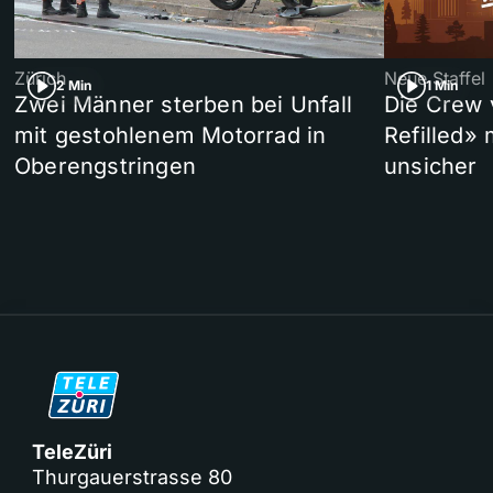
Zürich
Neue Staffel
2 Min
1 Min
Zwei Männer sterben bei Unfall
Die Crew 
mit gestohlenem Motorrad in
Refilled»
Oberengstringen
unsicher
TeleZüri
Thurgauerstrasse 80