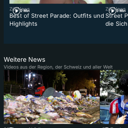
ZüriNews
ZüriNews
2 Min
3 Min
Best of Street Parade: Outfits und
Street 
Highlights
die Sich
Weitere News
Videos aus der Region, der Schweiz und aller Welt