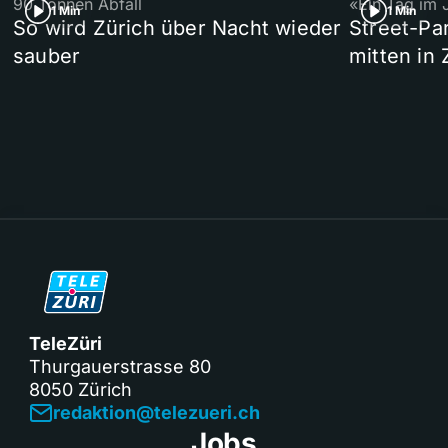
90 Tonnen Abfall
«Ein Tag im 
1 Min
1 Min
So wird Zürich über Nacht wieder
Street-P
sauber
mitten in 
TeleZüri
Thurgauerstrasse 80
8050 Zürich
redaktion@telezueri.ch
Jobs