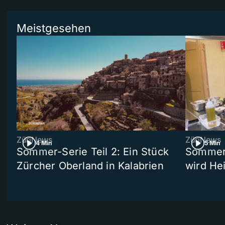
Meistgesehen
ZüriNews
ZüriNews
4 Min
5 Min
Sommer-Serie Teil 2: Ein Stück
Sommer-
Zürcher Oberland in Kalabrien
wird He