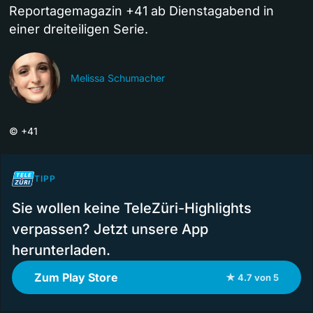
Reportagemagazin +41 ab Dienstagabend in
einer dreiteiligen Serie.
Melissa Schumacher
©
+41
TIPP
Sie wollen keine TeleZüri-Highlights
verpassen? Jetzt unsere App
herunterladen.
Zum Play Store
★ 4.7 von 5