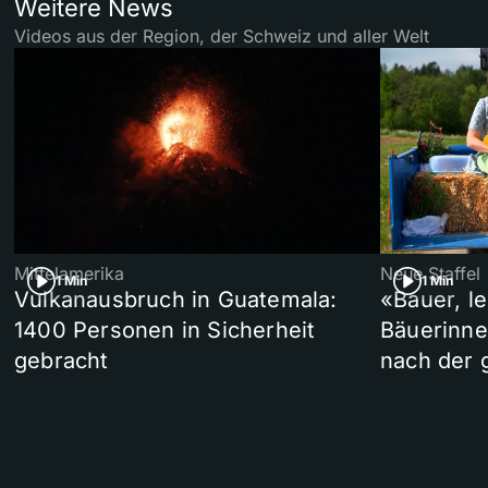
Weitere News
Videos aus der Region, der Schweiz und aller Welt
Mittelamerika
Neue Staffel
1 Min
1 Min
Vulkanausbruch in Guatemala:
«Bauer, l
1400 Personen in Sicherheit
Bäuerinne
gebracht
nach der 