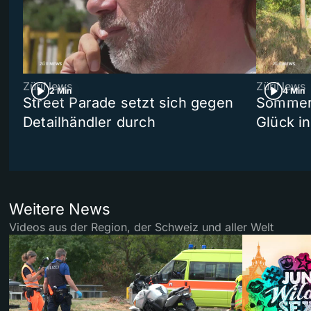
ZüriNews
ZüriNews
2 Min
4 Min
Street Parade setzt sich gegen
Sommers
Detailhändler durch
Glück i
Weitere News
Videos aus der Region, der Schweiz und aller Welt