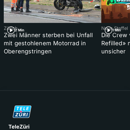
Zürich
Neue Staffel
2 Min
1 Min
Zwei Männer sterben bei Unfall
Die Crew 
mit gestohlenem Motorrad in
Refilled»
Oberengstringen
unsicher
TeleZüri