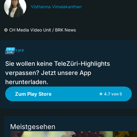
Visthanna Vimalakanthan
©
CH Media Video Unit / BRK News
TIPP
Sie wollen keine TeleZüri-Highlights
verpassen? Jetzt unsere App
herunterladen.
Zum Play Store
★ 4.7 von 5
Meistgesehen