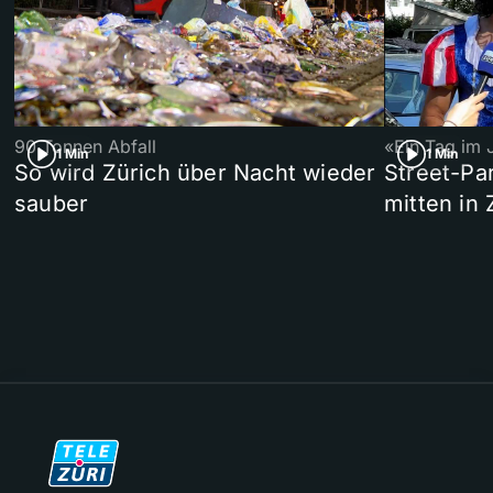
90 Tonnen Abfall
«Ein Tag im 
1 Min
1 Min
So wird Zürich über Nacht wieder
Street-P
sauber
mitten in 