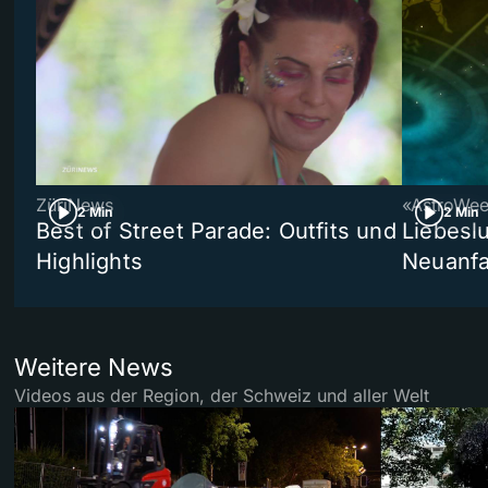
ZüriNews
«AstroWe
2 Min
2 Min
Best of Street Parade: Outfits und
Liebeslu
Highlights
Neuanf
Weitere News
Videos aus der Region, der Schweiz und aller Welt