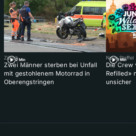
Zürich
Neue Staffel
2 Min
1 Min
Zwei Männer sterben bei Unfall
Die Crew 
mit gestohlenem Motorrad in
Refilled»
Oberengstringen
unsicher