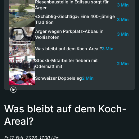
Riesenbaustelle in Eglisau sorgt für
3 Min
Ärger
«Schüblig-Zischtig»: Eine 400-jährige
3 Min
Tradition
Ärger wegen Parkplatz-Abbau in
3 Min
Wollishofen
Was bleibt auf dem Koch-Areal?
3 Min
Stöckli-Mitarbeiter fiebern mit
2 Min
Odermatt mit
Schweizer Doppelsieg
2 Min
Was bleibt auf dem Koch-
Areal?
Fr 17. Feb. 2023, 17.00 Uhr