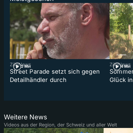
ZüriNews
ZüriNews
2 Min
4 Min
Street Parade setzt sich gegen
Sommers
Detailhändler durch
Glück i
Weitere News
Videos aus der Region, der Schweiz und aller Welt