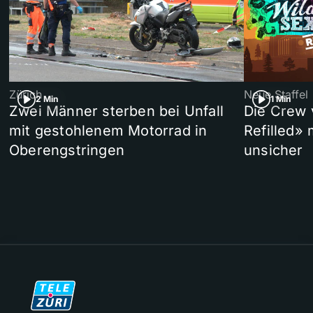
Zürich
Neue Staffel
2 Min
1 Min
Zwei Männer sterben bei Unfall
Die Crew 
mit gestohlenem Motorrad in
Refilled»
Oberengstringen
unsicher