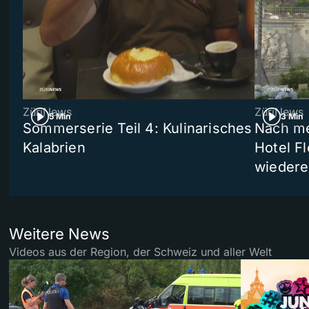
ZüriNews
ZüriNews
5 Min
3 Min
Sommerserie Teil 4: Kulinarisches
Nach me
Kalabrien
Hotel Fl
wiedere
Weitere News
Videos aus der Region, der Schweiz und aller Welt