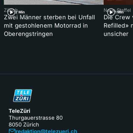
Zürich
Neue Staffel
2 Min
1 Min
Zwei Männer sterben bei Unfall
Die Crew 
mit gestohlenem Motorrad in
Refilled»
Oberengstringen
unsicher
TeleZüri
Thurgauerstrasse 80
8050 Zürich
redaktion@telezueri.ch