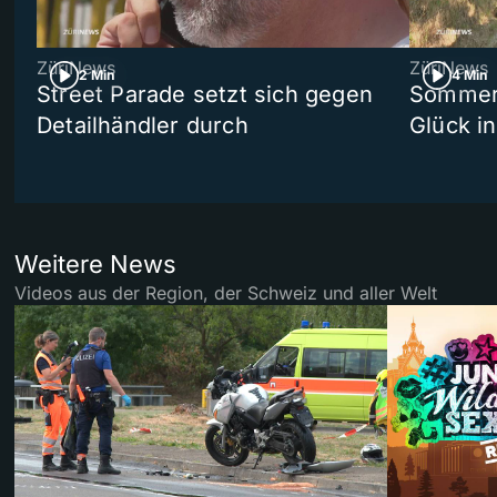
ZüriNews
ZüriNews
2 Min
4 Min
Street Parade setzt sich gegen
Sommers
Detailhändler durch
Glück i
Weitere News
Videos aus der Region, der Schweiz und aller Welt