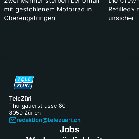
Zwei Männer sterben bei Unfall
Die Crew 
mit gestohlenem Motorrad in
Refilled»
Oberengstringen
unsicher
TeleZüri
Thurgauerstrasse 80
8050 Zürich
redaktion@telezueri.ch
Jobs