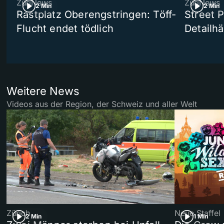
ZüriNews
ZüriNews
2 Min
2 Min
Rastplatz Oberengstringen: Töff-
Street 
Flucht endet tödlich
Detailh
Weitere News
Videos aus der Region, der Schweiz und aller Welt
Zürich
Neue Staffel
2 Min
1 Min