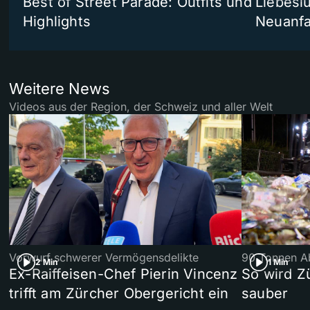
Best of Street Parade: Outfits und
Liebeslu
Highlights
Neuanf
Weitere News
Videos aus der Region, der Schweiz und aller Welt
Vorwurf schwerer Vermögensdelikte
90 Tonnen Ab
2 Min
1 Min
Ex-Raiffeisen-Chef Pierin Vincenz
So wird Z
trifft am Zürcher Obergericht ein
sauber