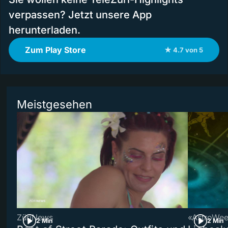
verpassen? Jetzt unsere App
herunterladen.
Zum Play Store
★ 4.7 von 5
Meistgesehen
ZüriNews
«AstroWe
2 Min
2 Min