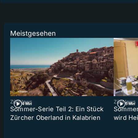
Meistgesehen
ZüriNews
ZüriNews
4 Min
5 Min
Sommer-Serie Teil 2: Ein Stück
Sommer-
Zürcher Oberland in Kalabrien
wird He