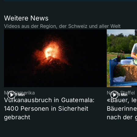
Weitere News
Videos aus der Region, der Schweiz und aller Welt
Mittelamerika
Neue Staffel
1 Min
1 Min
Vulkanausbruch in Guatemala:
«Bauer, l
1400 Personen in Sicherheit
Bäuerinne
gebracht
nach der 