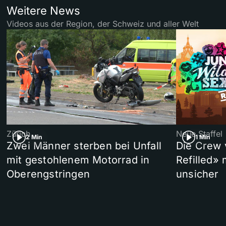
Weitere News
Videos aus der Region, der Schweiz und aller Welt
Zürich
Neue Staffel
2 Min
1 Min
Zwei Männer sterben bei Unfall
Die Crew 
mit gestohlenem Motorrad in
Refilled»
Oberengstringen
unsicher