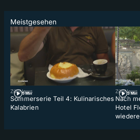
Meistgesehen
ZüriNews
ZüriNews
5 Min
3 Min
Sommerserie Teil 4: Kulinarisches
Nach me
Kalabrien
Hotel Fl
wiedere