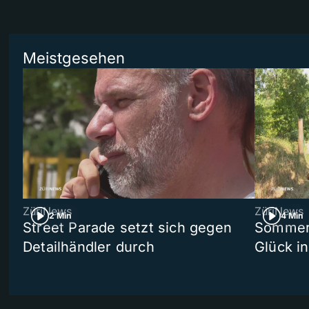
Meistgesehen
ZüriNews
ZüriNews
2 Min
4 Min
Street Parade setzt sich gegen
Sommers
Detailhändler durch
Glück i