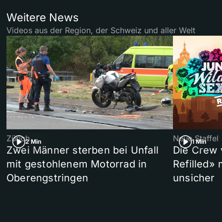
Weitere News
Videos aus der Region, der Schweiz und aller Welt
Zürich
Neue Staffel
2 Min
1 Min
Zwei Männer sterben bei Unfall
Die Crew 
mit gestohlenem Motorrad in
Refilled»
Oberengstringen
unsicher